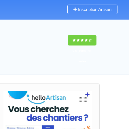
Inscription Artisan
9,5
(100%)
41
votes