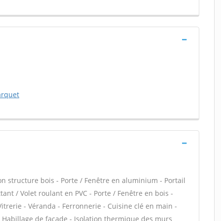
arquet
structure bois - Porte / Fenêtre en aluminium - Portail
ant / Volet roulant en PVC - Porte / Fenêtre en bois -
itrerie - Véranda - Ferronnerie - Cuisine clé en main -
 - Habillage de façade - Isolation thermique des murs