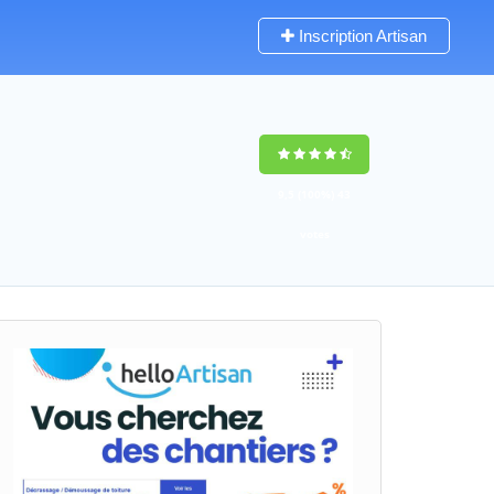
Inscription Artisan
9,5
(100%)
43
votes