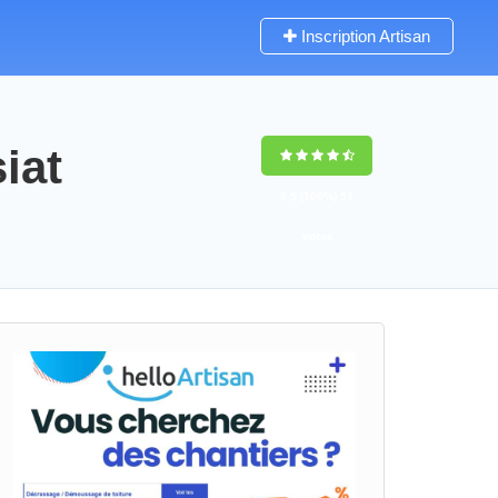
Inscription Artisan
iat
9,5
(100%)
51
votes