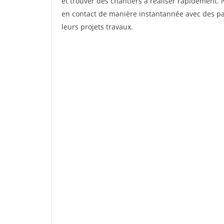
et trouver des chantiers à réaliser rapidement. 
en contact de manière instantannée avec des par
leurs projets travaux.