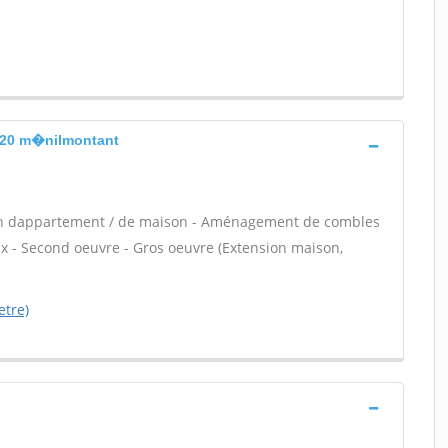
is 20 m�nilmontant
ion dappartement / de maison - Aménagement de combles
ux - Second oeuvre - Gros oeuvre (Extension maison,
etre)