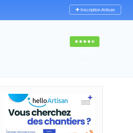
Inscription Artisan
9,5
(100%)
43
votes