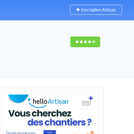
Inscription Artisan
9,5
(100%)
40
votes