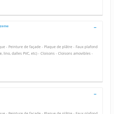
rzeme
que - Peinture de façade - Plaque de plâtre - Faux plafond
le, lino, dalles PVC, etc) - Cloisons - Cloisons amovibles -
que - Peinture de façade - Plaque de plâtre - Faux plafond