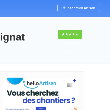
Inscription Artisan
ignat
9,5
(100%)
53
votes