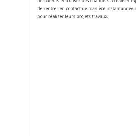
des clients et trouver des chantiers à réaliser 
de rentrer en contact de manière instantannée a
pour réaliser leurs projets travaux.