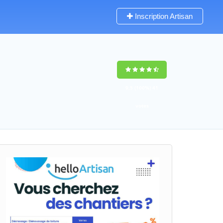
Inscription Artisan
9,5
(100%)
41
votes