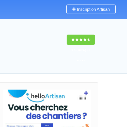
Inscription Artisan
9,5
(100%)
37
votes