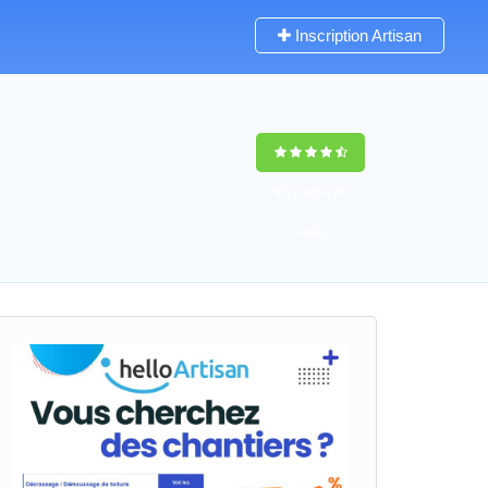
Inscription Artisan
9,5
(100%)
44
votes