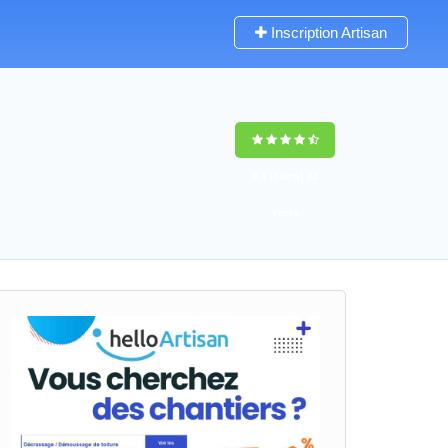
Inscription Artisan
9,5
(100%)
42
votes