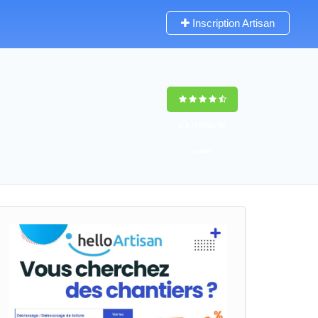
Inscription Artisan
9,5
(100%)
40
votes