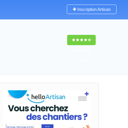
Inscription Artisan
9,5
(100%)
45
votes