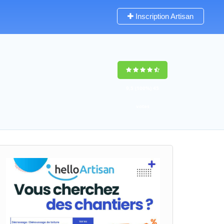
Inscription Artisan
9,5
(100%)
45
votes