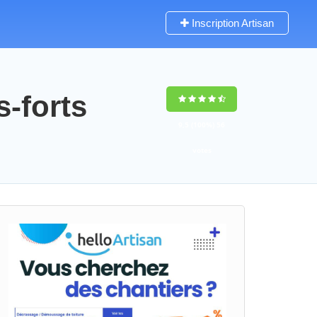
Inscription Artisan
s-forts
9,5
(100%)
56
votes