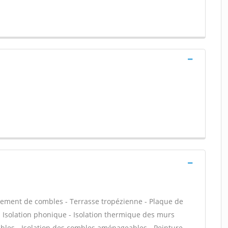
ement de combles - Terrasse tropézienne - Plaque de
f - Isolation phonique - Isolation thermique des murs
bles - Isolation des combles aménageables - Peinture -