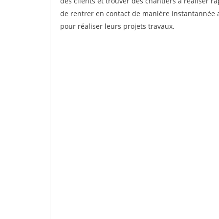
des clients et trouver des chantiers à réaliser 
de rentrer en contact de manière instantannée a
pour réaliser leurs projets travaux.