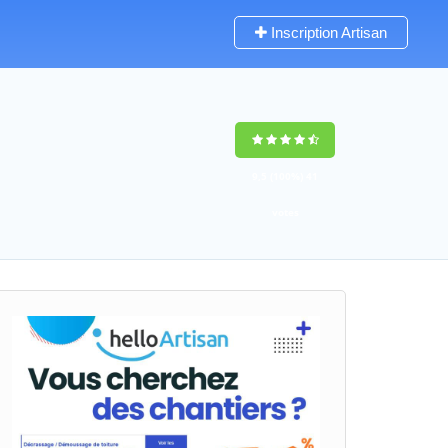
Inscription Artisan
9,5
(100%)
41
votes