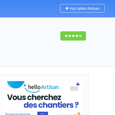
Inscription Artisan
9,5
(100%)
44
votes