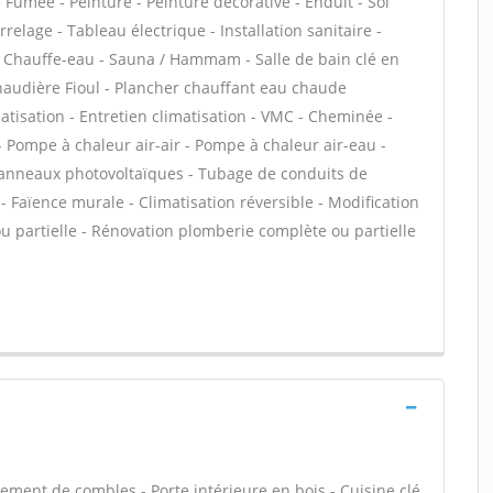
 Fumée - Peinture - Peinture décorative - Enduit - Sol
arrelage - Tableau électrique - Installation sanitaire -
 / Chauffe-eau - Sauna / Hammam - Salle de bain clé en
haudière Fioul - Plancher chauffant eau chaude
matisation - Entretien climatisation - VMC - Cheminée -
 Pompe à chaleur air-air - Pompe à chaleur air-eau -
Panneaux photovoltaïques - Tubage de conduits de
Faïence murale - Climatisation réversible - Modification
u partielle - Rénovation plomberie complète ou partielle
ent de combles - Porte intérieure en bois - Cuisine clé