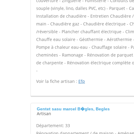
couverture - Zinguerie - Fumisterie - Conduits de
souple (vinyle, lino, dalles PVC, etc) - Parquet - C
Installation de chaudière - Entretien Chaudière
main - Chaudière gaz - Chaudière électrique - C
/réversible - Plancher chauffant électrique - Cli
Chauffe eau solaire - Géothermie - Aérothermie -
Pompe à chaleur eau-eau - Chauffage solaire - 
cheminées - Ramonage - Rénovation de parquet - 
de charpente - Rénovation électrique complète o
-
Voir la fiche artisan :
Efp
Gentet sasu marcel B�gles, Begles
Artisan
Département: 33
Rénovation dappartement / de maison - Aménagem