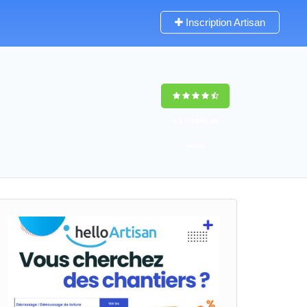
Inscription Artisan
9,5
(100%)
40
votes