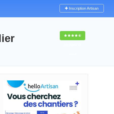
Inscription Artisan
ier
9,5
(100%)
52
votes