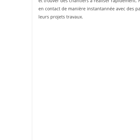
et trouver des chantiers à réaliser rapidement. 
en contact de manière instantannée avec des par
leurs projets travaux.