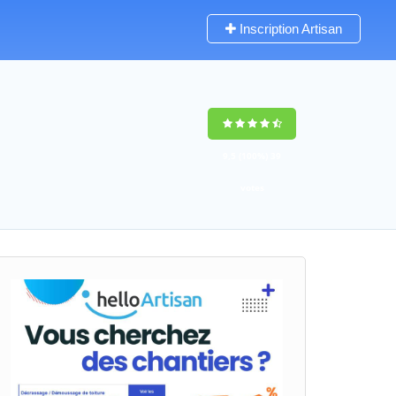
Inscription Artisan
9,5
(100%)
39
votes