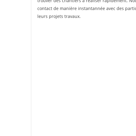
trouver des chantiers à réaliser rapidement. Not
contact de manière instantannée avec des partic
leurs projets travaux.