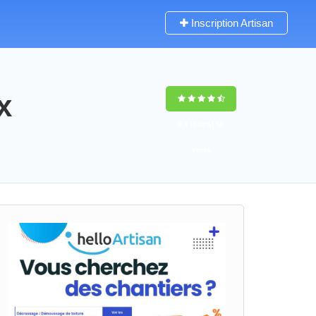
Inscription Artisan
x
9,5
(100%)
50
votes