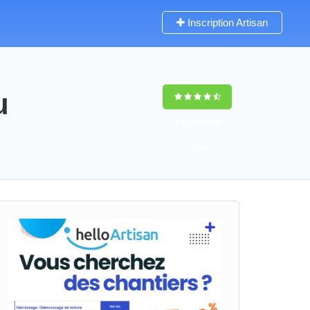
Inscription Artisan
u
9,5
(100%)
49
votes