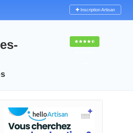
Inscription Artisan
es-
9,5
(100%)
57
votes
es