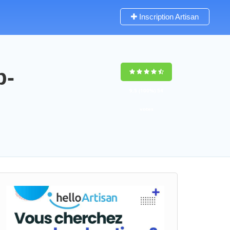
Inscription Artisan
p-
9,5
(100%)
54
votes