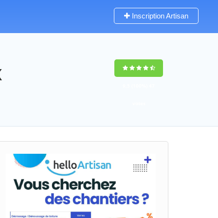
Inscription Artisan
x
9,5
(100%)
47
votes