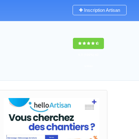
Inscription Artisan
9,5
(100%)
42
votes