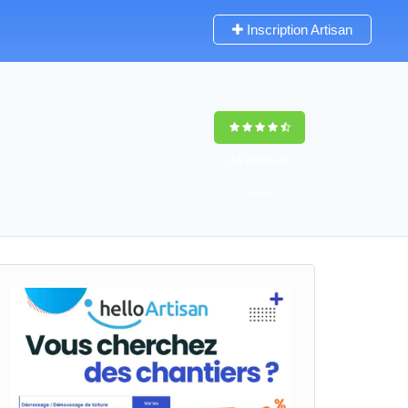
Inscription Artisan
9,5
(100%)
41
votes