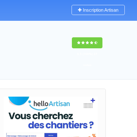
Inscription Artisan
9,5
(100%)
37
votes