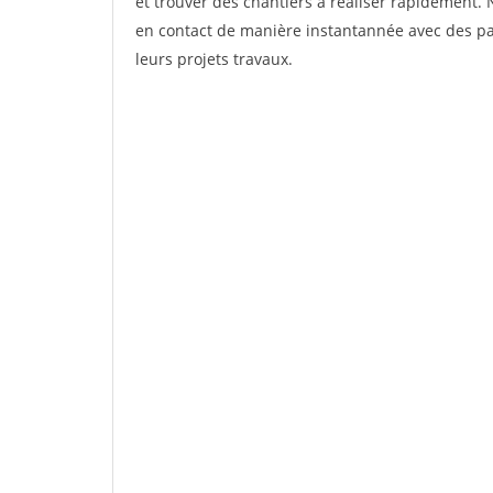
et trouver des chantiers à réaliser rapidement. 
en contact de manière instantannée avec des par
leurs projets travaux.