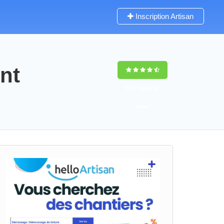
Inscription Artisan
ont
9,5
(100%)
52
votes