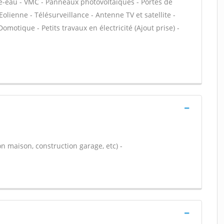
fe-eau - VMC - Panneaux photovoltaïques - Portes de
olienne - Télésurveillance - Antenne TV et satellite -
omotique - Petits travaux en électricité (Ajout prise) -
n maison, construction garage, etc) -