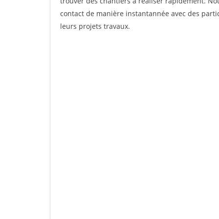
trouver des chantiers à réaliser rapidement. Not
contact de manière instantannée avec des partic
leurs projets travaux.