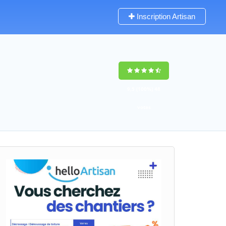
Inscription Artisan
9,5
(100%)
48
votes