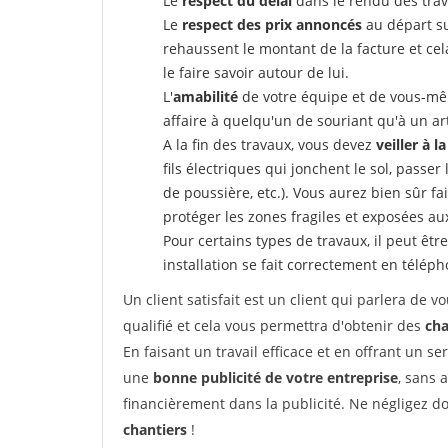
Le
respect du délai
dans le rendu des trav
Le
respect des prix annoncés
au départ su
rehaussent le montant de la facture et ce
le faire savoir autour de lui.
L'
amabilité
de votre équipe et de vous-même
affaire à quelqu'un de souriant qu'à un ar
A la fin des travaux, vous devez
veiller à l
fils électriques qui jonchent le sol, passer
de poussière, etc.). Vous aurez bien sûr fai
protéger les zones fragiles et exposées au
Pour certains types de travaux, il peut êtr
installation se fait correctement en télép
Un client satisfait est un client qui parlera de
qualifié et cela vous permettra d'obtenir des
cha
En faisant un travail efficace et en offrant un se
une
bonne publicité de votre entreprise
, sans 
financièrement dans la publicité. Ne négligez d
chantiers
!