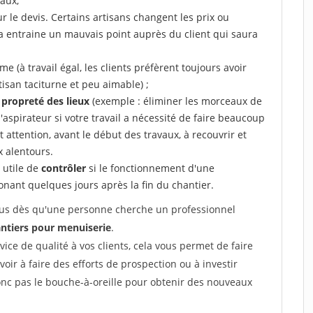
aux,
r le devis. Certains artisans changent les prix ou
la entraine un mauvais point auprès du client qui saura
 (à travail égal, les clients préfèrent toujours avoir
tisan taciturne et peu aimable) ;
a propreté des lieux
(exemple : éliminer les morceaux de
 l'aspirateur si votre travail a nécessité de faire beaucoup
t attention, avant le début des travaux, à recouvrir et
x alentours.
e utile de
contrôler
si le fonctionnement d'une
honant quelques jours après la fin du chantier.
 vous dès qu'une personne cherche un professionnel
ntiers pour menuiserie
.
rvice de qualité à vos clients, cela vous permet de faire
avoir à faire des efforts de prospection ou à investir
onc pas le bouche-à-oreille pour obtenir des nouveaux