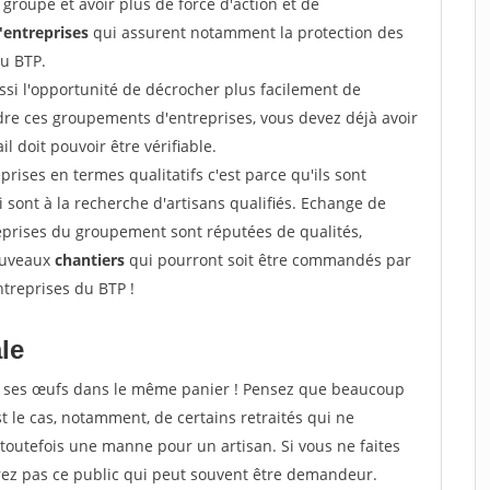
groupe et avoir plus de force d'action et de
entreprises
qui assurent notamment la protection des
du BTP.
si l'opportunité de décrocher plus facilement de
ndre ces groupements d'entreprises, vous devez déjà avoir
l doit pouvoir être vérifiable.
prises en termes qualitatifs c'est parce qu'ils sont
i sont à la recherche d'artisans qualifiés. Echange de
eprises du groupement sont réputées de qualités,
nouveaux
chantiers
qui pourront soit être commandés par
ntreprises du BTP !
ale
tous ses œufs dans le même panier ! Pensez que beaucoup
t le cas, notamment, de certains retraités qui ne
toutefois une manne pour un artisan. Si vous ne faites
erez pas ce public qui peut souvent être demandeur.