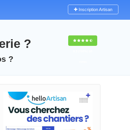
Inscription Artisan
erie ?
9,5
(100%)
30
os ?
votes