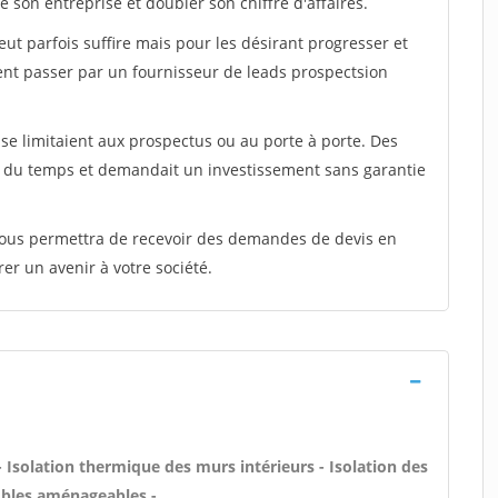
 son entreprise et doubler son chiffre d'affaires.
peut parfois suffire mais pour les désirant progresser et
ent passer par un fournisseur de leads prospectsion
e limitaient aux prospectus ou au porte à porte. Des
t du temps et demandait un investissement sans garantie
 vous permettra de recevoir des demandes de devis en
rer un avenir à votre société.
- Isolation thermique des murs intérieurs - Isolation des
bles aménageables -