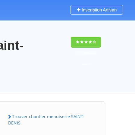
Inscription Artisan
int-
9,5
(100%)
64
votes
Trouver chantier menuiserie SAINT-
DENIS