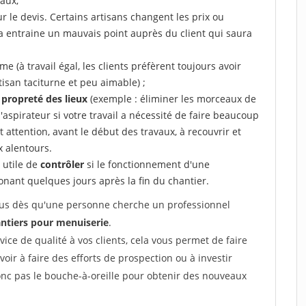
aux,
r le devis. Certains artisans changent les prix ou
la entraine un mauvais point auprès du client qui saura
 (à travail égal, les clients préfèrent toujours avoir
tisan taciturne et peu aimable) ;
a propreté des lieux
(exemple : éliminer les morceaux de
 l'aspirateur si votre travail a nécessité de faire beaucoup
t attention, avant le début des travaux, à recouvrir et
x alentours.
e utile de
contrôler
si le fonctionnement d'une
honant quelques jours après la fin du chantier.
 vous dès qu'une personne cherche un professionnel
ntiers pour menuiserie
.
rvice de qualité à vos clients, cela vous permet de faire
avoir à faire des efforts de prospection ou à investir
onc pas le bouche-à-oreille pour obtenir des nouveaux