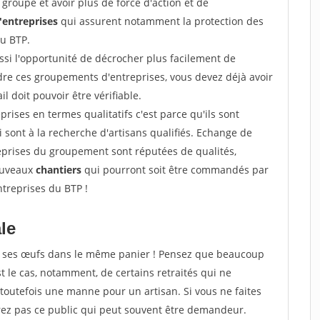
groupe et avoir plus de force d'action et de
entreprises
qui assurent notamment la protection des
du BTP.
si l'opportunité de décrocher plus facilement de
ndre ces groupements d'entreprises, vous devez déjà avoir
l doit pouvoir être vérifiable.
prises en termes qualitatifs c'est parce qu'ils sont
i sont à la recherche d'artisans qualifiés. Echange de
eprises du groupement sont réputées de qualités,
nouveaux
chantiers
qui pourront soit être commandés par
ntreprises du BTP !
ale
tous ses œufs dans le même panier ! Pensez que beaucoup
t le cas, notamment, de certains retraités qui ne
toutefois une manne pour un artisan. Si vous ne faites
erez pas ce public qui peut souvent être demandeur.