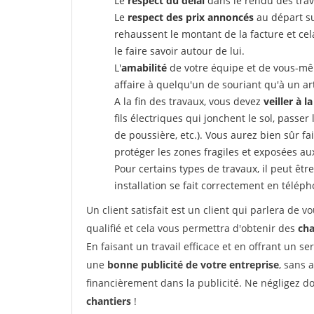
Le
respect du délai
dans le rendu des trav
Le
respect des prix annoncés
au départ su
rehaussent le montant de la facture et ce
le faire savoir autour de lui.
L'
amabilité
de votre équipe et de vous-même
affaire à quelqu'un de souriant qu'à un ar
A la fin des travaux, vous devez
veiller à l
fils électriques qui jonchent le sol, passer
de poussière, etc.). Vous aurez bien sûr fai
protéger les zones fragiles et exposées au
Pour certains types de travaux, il peut êtr
installation se fait correctement en télép
Un client satisfait est un client qui parlera de
qualifié et cela vous permettra d'obtenir des
cha
En faisant un travail efficace et en offrant un se
une
bonne publicité de votre entreprise
, sans 
financièrement dans la publicité. Ne négligez d
chantiers
!