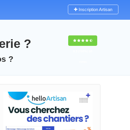
Inscription Artisan
erie ?
9,5
(100%)
30
os ?
votes