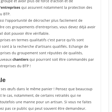
groupe et avoir plus de force d'action et de
entreprises
qui assurent notamment la protection des
du BTP.
si l'opportunité de décrocher plus facilement de
ndre ces groupements d'entreprises, vous devez déjà avoir
l doit pouvoir être vérifiable.
prises en termes qualitatifs c'est parce qu'ils sont
i sont à la recherche d'artisans qualifiés. Echange de
eprises du groupement sont réputées de qualités,
nouveaux
chantiers
qui pourront soit être commandés par
ntreprises du BTP !
ale
tous ses œufs dans le même panier ! Pensez que beaucoup
t le cas, notamment, de certains retraités qui ne
toutefois une manne pour un artisan. Si vous ne faites
erez pas ce public qui peut souvent être demandeur.