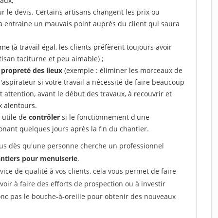
aux,
r le devis. Certains artisans changent les prix ou
la entraine un mauvais point auprès du client qui saura
 (à travail égal, les clients préfèrent toujours avoir
tisan taciturne et peu aimable) ;
a propreté des lieux
(exemple : éliminer les morceaux de
 l'aspirateur si votre travail a nécessité de faire beaucoup
t attention, avant le début des travaux, à recouvrir et
x alentours.
e utile de
contrôler
si le fonctionnement d'une
honant quelques jours après la fin du chantier.
 vous dès qu'une personne cherche un professionnel
ntiers pour menuiserie
.
rvice de qualité à vos clients, cela vous permet de faire
avoir à faire des efforts de prospection ou à investir
onc pas le bouche-à-oreille pour obtenir des nouveaux