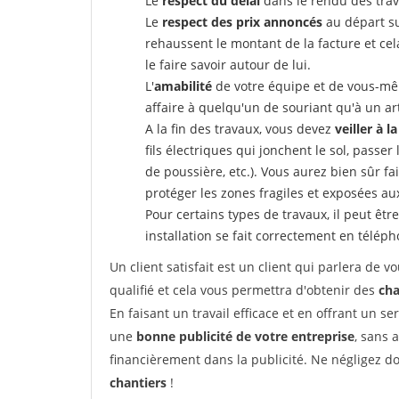
Le
respect du délai
dans le rendu des trav
Le
respect des prix annoncés
au départ su
rehaussent le montant de la facture et ce
le faire savoir autour de lui.
L'
amabilité
de votre équipe et de vous-même
affaire à quelqu'un de souriant qu'à un ar
A la fin des travaux, vous devez
veiller à l
fils électriques qui jonchent le sol, passer
de poussière, etc.). Vous aurez bien sûr fai
protéger les zones fragiles et exposées au
Pour certains types de travaux, il peut êtr
installation se fait correctement en télép
Un client satisfait est un client qui parlera de
qualifié et cela vous permettra d'obtenir des
cha
En faisant un travail efficace et en offrant un se
une
bonne publicité de votre entreprise
, sans 
financièrement dans la publicité. Ne négligez d
chantiers
!