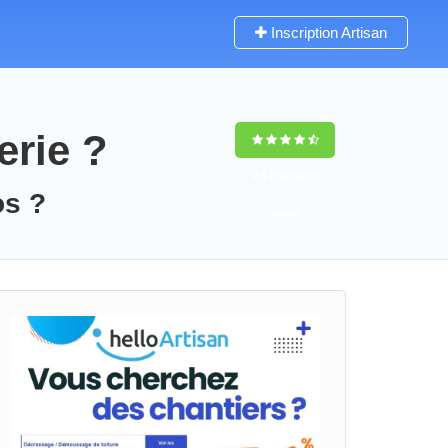
Inscription Artisan
erie ?
9,5
(100%)
30
os ?
votes