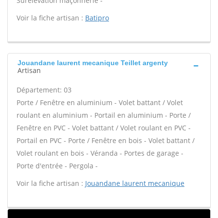
Surélévation maçonnerie -
Voir la fiche artisan :
Batipro
Jouandane laurent mecanique Teillet argenty
Artisan
Département: 03
Porte / Fenêtre en aluminium - Volet battant / Volet
roulant en aluminium - Portail en aluminium - Porte /
Fenêtre en PVC - Volet battant / Volet roulant en PVC -
Portail en PVC - Porte / Fenêtre en bois - Volet battant /
Volet roulant en bois - Véranda - Portes de garage -
Porte d'entrée - Pergola -
Voir la fiche artisan :
Jouandane laurent mecanique