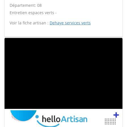
Département: 08
Entretien espaces verts -
Voir la fiche artisan :
Dehaye services verts