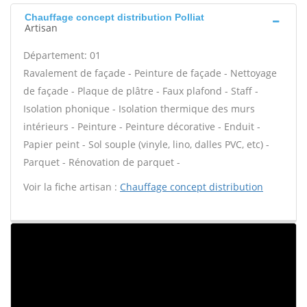
Chauffage concept distribution Polliat
Artisan
Département: 01
Ravalement de façade - Peinture de façade - Nettoyage
de façade - Plaque de plâtre - Faux plafond - Staff -
Isolation phonique - Isolation thermique des murs
intérieurs - Peinture - Peinture décorative - Enduit -
Papier peint - Sol souple (vinyle, lino, dalles PVC, etc) -
Parquet - Rénovation de parquet -
Voir la fiche artisan :
Chauffage concept distribution