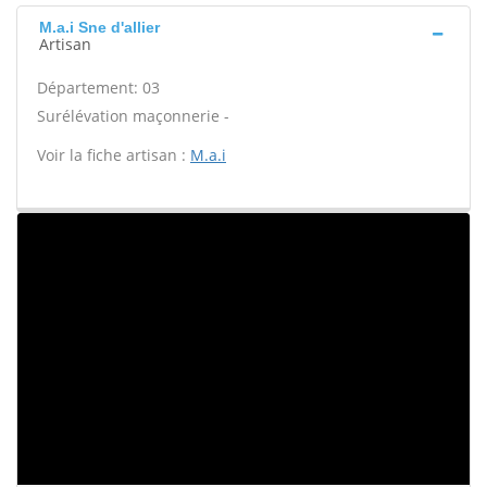
M.a.i Sne d'allier
Artisan
Département: 03
Surélévation maçonnerie -
Voir la fiche artisan :
M.a.i