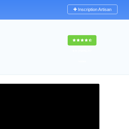
Inscription Artisan
9,5
(100%)
57
votes